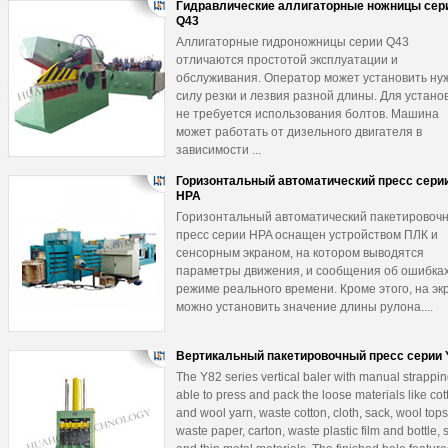
Гидравлические аллигаторные ножницы сер
Q43
Аллигаторные гидроножницы серии Q43
отличаются простотой эксплуатации и
обслуживания. Оператор может установить ну
силу резки и лезвия разной длины. Для устано
не требуется использования болтов. Машина
может работать от дизельного двигателя в
зависимости ...
Горизонтальный автоматический пресс сери
HPA
Горизонтальный автоматический пакетировоч
пресс серии HPA оснащен устройством ПЛК и
сенсорным экраном, на котором выводятся
параметры движения, и сообщения об ошибках
режиме реального времени. Кроме этого, на эк
можно установить значение длины рулона....
Вертикальный пакетировочный пресс серии 
The Y82 series vertical baler with manual strappin
able to press and pack the loose materials like cot
and wool yarn, waste cotton, cloth, sack, wool tops
waste paper, carton, waste plastic film and bottle, 