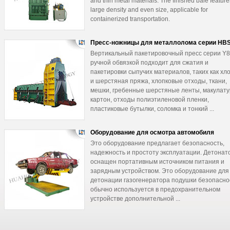
and thin metal materials. The finished bale featur
large density and even size, applicable for
containerized transportation.
Пресс-ножницы для металлолома серии HB
Вертикальный пакетировочный пресс серии Y8
ручной обвязкой подходит для сжатия и
пакетировки сыпучих материалов, таких как хл
и шерстяная пряжа, хлопковые отходы, ткани,
мешки, гребенные шерстяные ленты, макулату
картон, отходы полиэтиленовой пленки,
пластиковые бутылки, соломка и тонкий ...
Оборудование для осмотра автомобиля
Это оборудование предлагает безопасность,
надежность и простоту эксплуатации. Детонат
оснащен портативным источником питания и
зарядным устройством. Это оборудование для
детонации газогенератора подушки безопасно
обычно используется в предохранительном
устройстве дополнительной ...